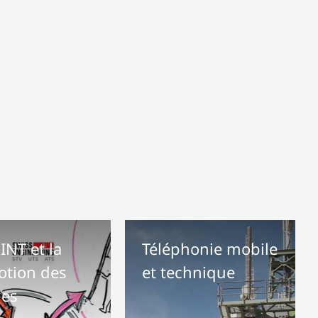
INT et la
Téléphonie mobile
tion des
et technique
es