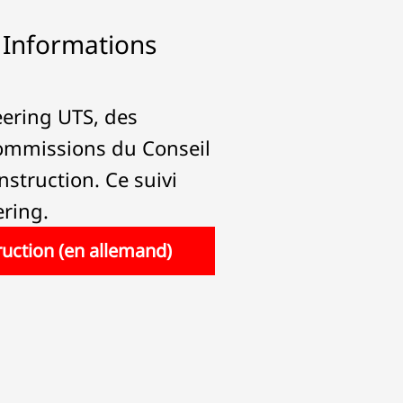
- Informations
ering UTS, des
 commissions du Conseil
nstruction. Ce suivi
ering.
truction (en allemand)