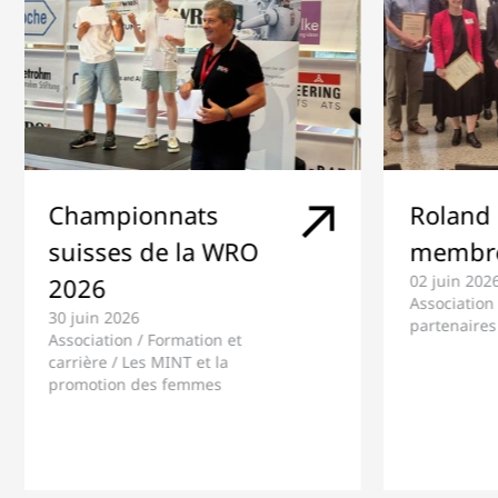
Roland Büchi est
L'inno
membre de la SATW
pas da
02 juin 2026
mais 
Association / Réseau de
échan
partenaires
07 mai 20
Associati
partenaire
promotio
Formation