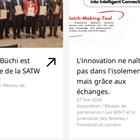
vation ne naît
Rapport annuel 2
07 mai 2026
ns l'isolement,
Association
grâce aux
ges.
26
on / Réseau de
s / Les MINT et la
n des femmes /
 et carrière