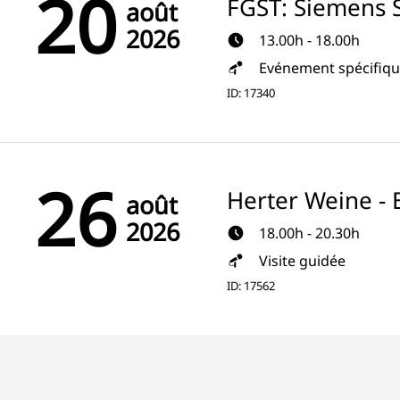
20
FGST: Siemens S
août
2026
13.00h - 18.00h
Evénement spécifiq
ID: 17340
26
Herter Weine - 
août
2026
18.00h - 20.30h
Visite guidée
ID: 17562