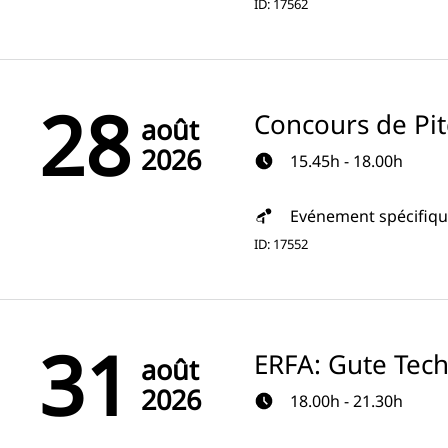
ID: 17562
28
Concours de Pit
août
2026
15.45h - 18.00h
Evénement spécifiq
ID: 17552
31
ERFA: Gute Tec
août
2026
18.00h - 21.30h