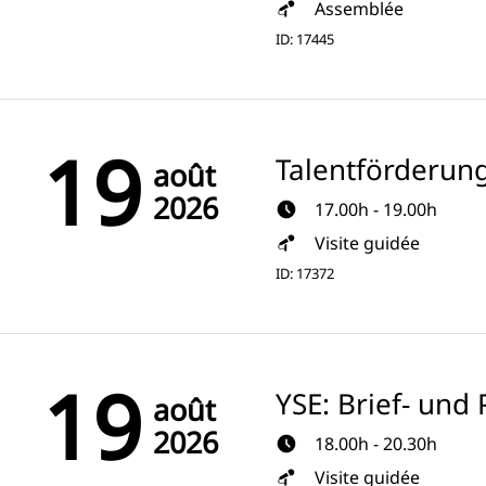
Assemblée
ID: 17445
19
Talentförderun
août
2026
17.00h - 19.00h
Visite guidée
ID: 17372
19
YSE: Brief- un
août
2026
18.00h - 20.30h
Visite guidée