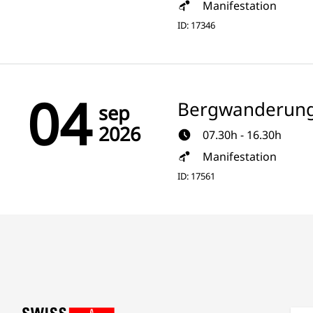
Manifestation
ID: 17346
04
Bergwanderung
sep
2026
07.30h - 16.30h
Manifestation
ID: 17561