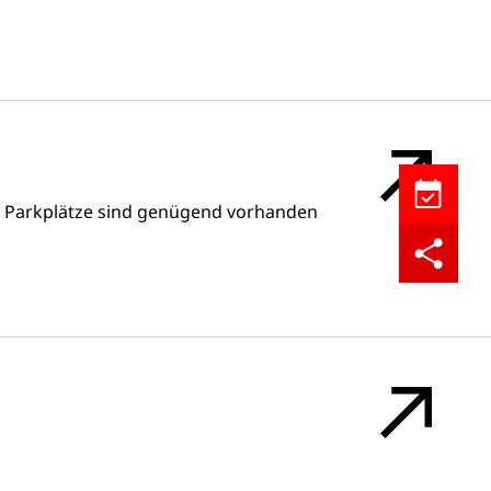
Inscriptio
n Parkplätze sind genügend vorhanden
Partager