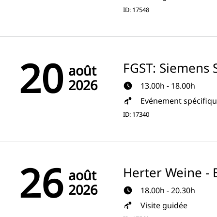
ID: 17548
20
FGST: Siemens S
août
2026
13.00h - 18.00h
Evénement spécifiq
ID: 17340
26
Herter Weine - 
août
2026
18.00h - 20.30h
Visite guidée