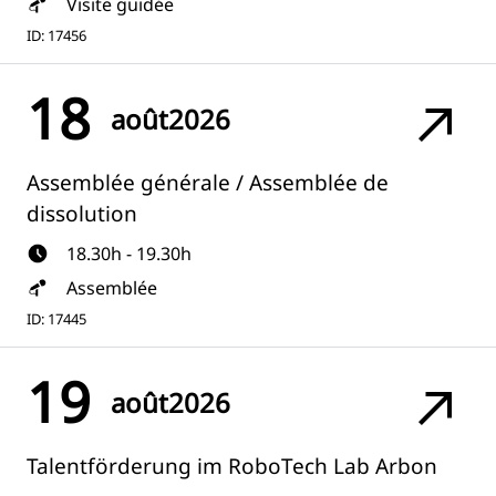
Visite guidée
ID: 17456
18
août
2026
Assemblée générale / Assemblée de
dissolution
18.30h - 19.30h
Assemblée
ID: 17445
19
août
2026
Talentförderung im RoboTech Lab Arbon