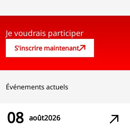
Je voudrais participer
S'inscrire maintenant
Événements actuels
08
août
2026