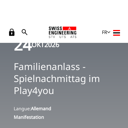
FR
Open 
24
OKT
2026
Familienanlass -
Spielnachmittag im
Play4you
Langue:
Allemand
Manifestation