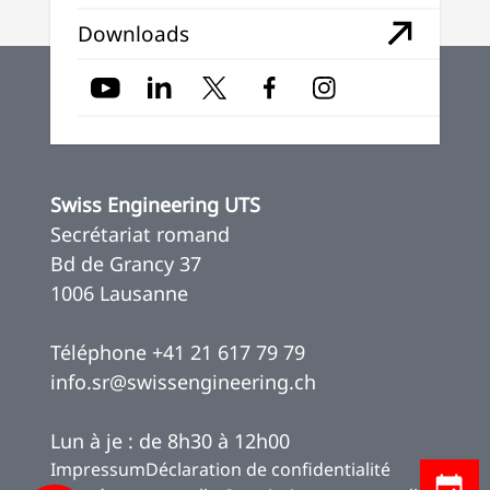
Downloads
Swiss Engineering UTS
Secrétariat romand
Bd de Grancy 37
1006 Lausanne
Téléphone
+41 21 617 79 79
info.sr@swissengineering.ch
Lun à je : de 8h30 à 12h00
Impressum
Déclaration de confidentialité
Inscript