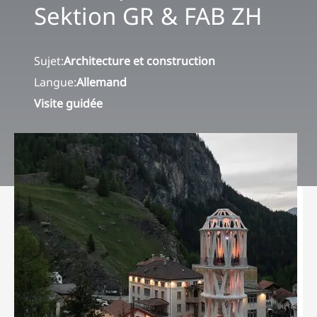
Sektion GR & FAB ZH
Sujet:
Architecture et construction
Langue:
Allemand
Visite guidée