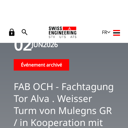
FR
Open 
02
JUN
2026
Événement archivé
FAB OCH - Fachtagung
Tor Alva . Weisser
Turm von Mulegns GR
/ in Kooperation mit