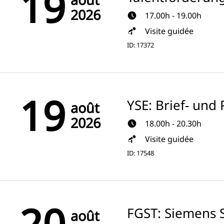
19
2026
17.00h - 19.00h
Visite guidée
ID: 17372
19
YSE: Brief- un
août
2026
18.00h - 20.30h
Visite guidée
ID: 17548
20
FGST: Siemens S
août