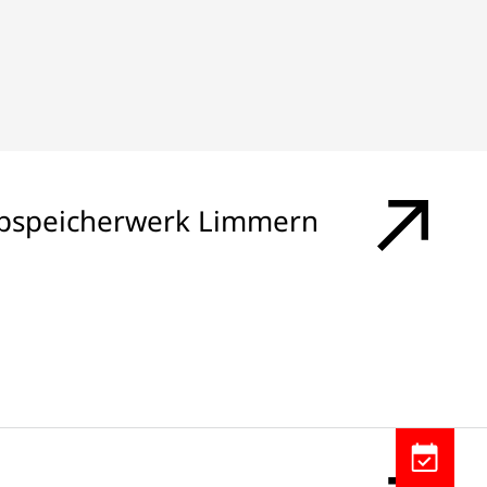
pspeicherwerk Limmern
Inscriptio