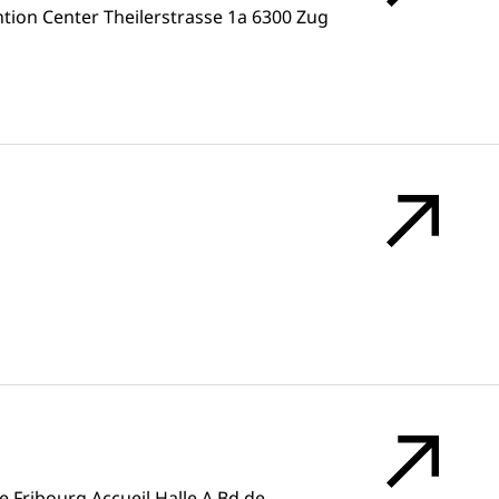
ion Center Theilerstrasse 1a 6300 Zug
e Fribourg Accueil Halle A Bd de