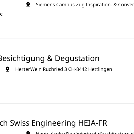
Siemens Campus Zug Inspiration- & Convent
ue
Besichtigung & Degustation
HerterWein Ruchried 3 CH-8442 Hettlingen
ch Swiss Engineering HEIA-FR
Haute école d'ingénierie et d'architecture d