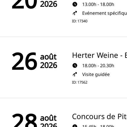
2026
13.00h - 18.00h
Evénement spécifiq
ID: 17340
26
Herter Weine - 
août
2026
18.00h - 20.30h
Visite guidée
ID: 17562
28
Concours de Pit
août
2026
15.45h - 18.00h