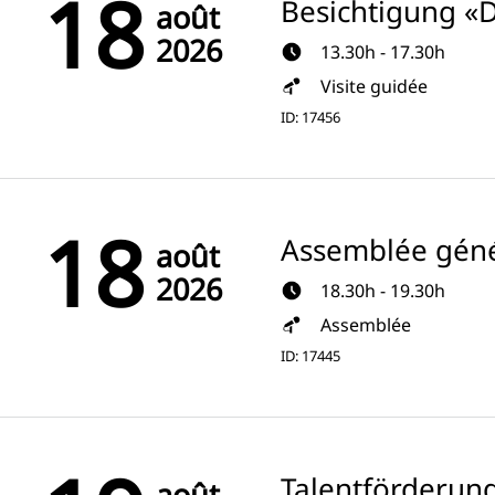
18
Besichtigung «
août
2026
13.30h - 17.30h
Visite guidée
ID: 17456
18
Assemblée géné
août
2026
18.30h - 19.30h
Assemblée
ID: 17445
Talentförderun
août