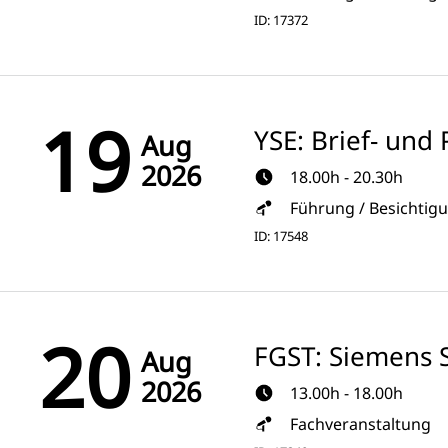
ID: 17372
19
YSE: Brief- un
Aug
2026
18.00h - 20.30h
Führung / Besichtig
ID: 17548
20
FGST: Siemens S
Aug
2026
13.00h - 18.00h
Fachveranstaltung