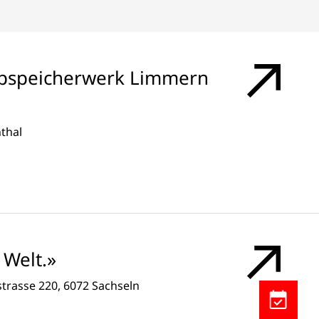
pspeicherwerk Limmern
thal
Welt.»
strasse 220, 6072 Sachseln
Kalendere