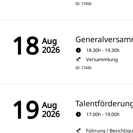
ID: 17456
18
Generalversam
Aug
2026
18.30h - 19.30h
Versammlung
ID: 17445
19
Talentförderun
Aug
2026
17.00h - 19.00h
Führung / Besichtig