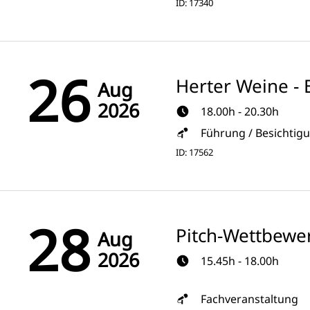
ID: 17340
26
Herter Weine - 
Aug
2026
18.00h - 20.30h
Führung / Besichtig
ID: 17562
28
Pitch-Wettbewe
Aug
2026
15.45h - 18.00h
Fachveranstaltung