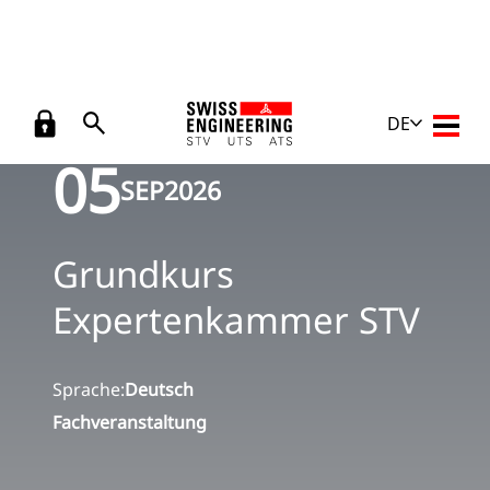
Zurück
Veranstaltungen
/
Grundkurs Expertenkammer STV
DE
Haupt
05
SEP
2026
Grundkurs
Expertenkammer STV
Sprache:
Deutsch
Fachveranstaltung