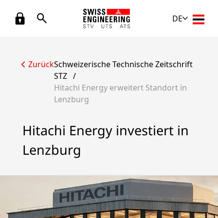
DE
Haupt
Zurück
Schweizerische Technische Zeitschrift
STZ
/
Hitachi Energy erweitert Standort in
Lenzburg
Hitachi Energy investiert in
Lenzburg