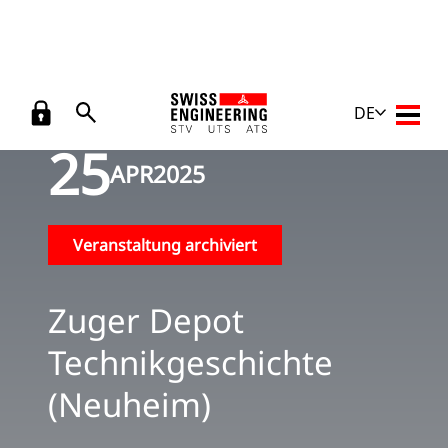
Zurück
Veranstaltungen
/
Zuger Depot Technikgeschichte (Neuheim)
DE
Haupt
25
APR
2025
Veranstaltung archiviert
Zuger Depot
Technikgeschichte
(Neuheim)