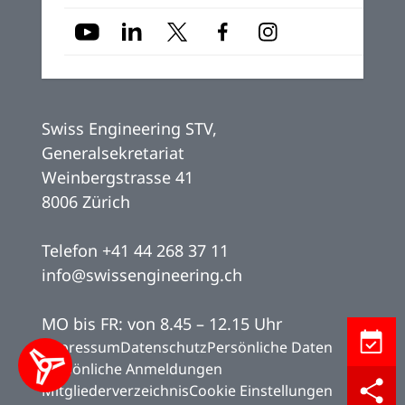
Swiss Engineering STV,
Generalsekretariat
Weinbergstrasse 41
8006 Zürich
Telefon
+41 44 268 37 11
info@swissengineering.ch
MO bis FR: von 8.45 – 12.15 Uhr
Kalende
Impressum
Datenschutz
Persönliche Daten
Persönliche Anmeldungen
Teilen
Mitgliederverzeichnis
Cookie Einstellungen