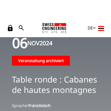
Zurück
Veranstaltungen
/
Table ronde : Cabanes de hautes montagnes
DE
Haupt
06
NOV
2024
Veranstaltung archiviert
Table ronde : Cabanes
de hautes montagnes
Sprache:
Französisch