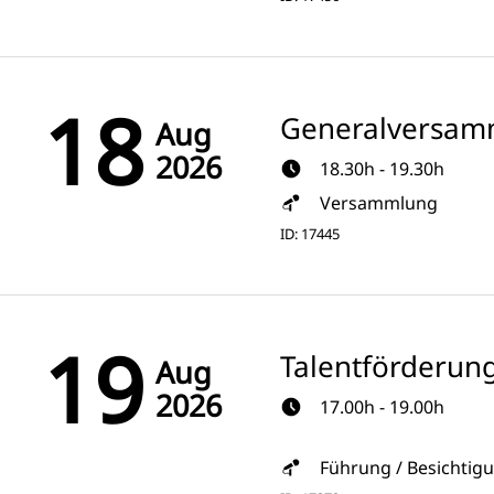
18
Generalversam
Aug
2026
18.30h - 19.30h
Versammlung
ID: 17445
19
Talentförderun
Aug
2026
17.00h - 19.00h
Führung / Besichtig