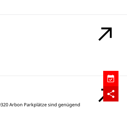
Kalendere
Teilen
9320 Arbon Parkplätze sind genügend