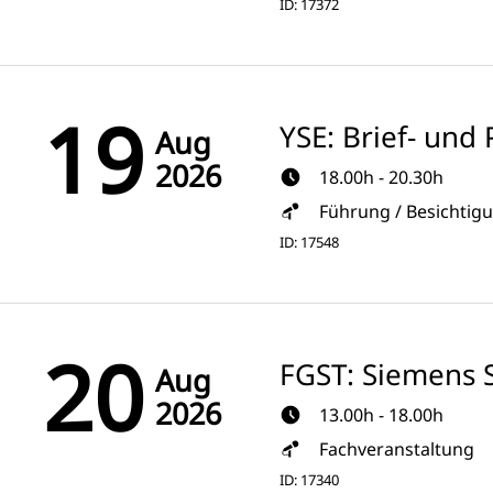
ID: 17372
19
YSE: Brief- un
Aug
2026
18.00h - 20.30h
Führung / Besichtig
ID: 17548
20
FGST: Siemens S
Aug
2026
13.00h - 18.00h
Fachveranstaltung
ID: 17340