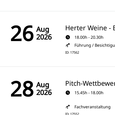
26
Herter Weine - 
Aug
2026
18.00h - 20.30h
Führung / Besichtig
ID: 17562
28
Pitch-Wettbewe
Aug
2026
15.45h - 18.00h
Fachveranstaltung
ID: 17552