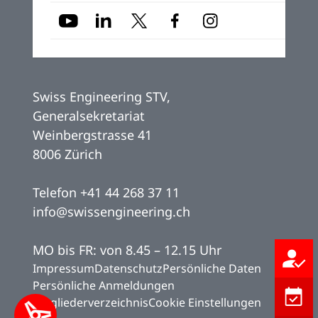
Swiss Engineering STV,
Generalsekretariat
Weinbergstrasse 41
8006 Zürich
Telefon
+41 44 268 37 11
info@swissengineering.ch
MO bis FR: von 8.45 – 12.15 Uhr
Jetzt a
Impressum
Datenschutz
Persönliche Daten
Persönliche Anmeldungen
Kalend
Mitgliederverzeichnis
Cookie Einstellungen