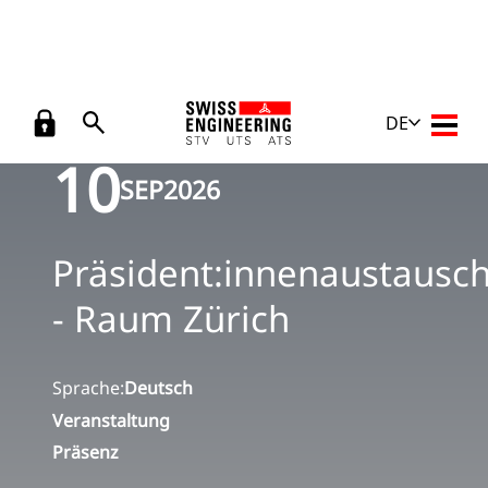
Zurück
Veranstaltungen
/
Präsident:innenaustausch - Raum Zürich
DE
Haupt
10
SEP
2026
Präsident:innenaustausc
- Raum Zürich
Sprache:
Deutsch
Veranstaltung
Präsenz