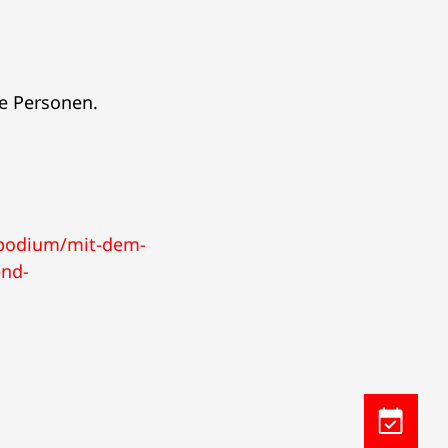
te Personen.
/podium/mit-dem-
end-
Kalendere