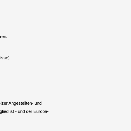
ren:
isse)
.
zer Angestellten- und
lied ist - und der Europa-