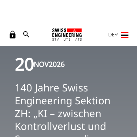
Veranstaltungen
/
140 Jahre Swiss Engineering Sektion ZH: „KI –
DE
Haupt
Zurück
zwischen Kontrollverlust und Superpower– die Zukunft des
Engineerings“
20
NOV
2026
140 Jahre Swiss
Engineering Sektion
ZH: „KI – zwischen
Kontrollverlust und