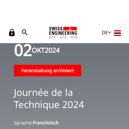
Zurück
Veranstaltungen
/
Journée de la Technique 2024
DE
Haupt
02
OKT
2024
Veranstaltung archiviert
Journée de la
Technique 2024
Sprache:
Französisch