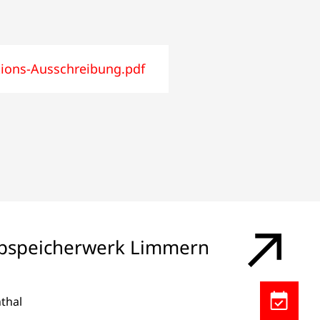
tions-Ausschreibung.pdf
pspeicherwerk Limmern
Kalendere
thal