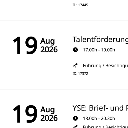
ID: 17445
19
Talentförderun
Aug
2026
17.00h - 19.00h
Führung / Besichtig
ID: 17372
19
YSE: Brief- un
Aug
2026
18.00h - 20.30h
Führung / Besichtig