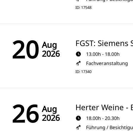
ID: 17548
20
FGST: Siemens S
Aug
2026
13.00h - 18.00h
Fachveranstaltung
ID: 17340
26
Herter Weine - 
Aug
2026
18.00h - 20.30h
Führung / Besichtig