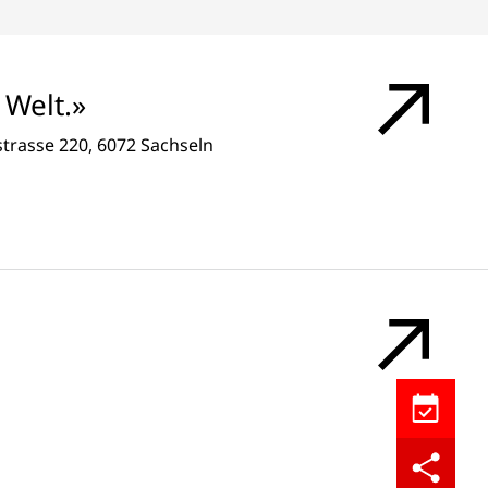
Welt.»
strasse 220, 6072 Sachseln
Kalendere
Teilen