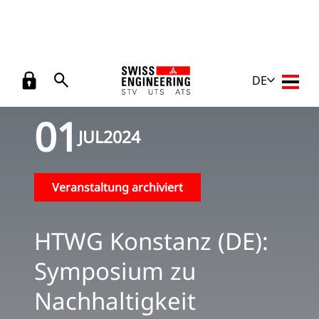
Veranstaltungen
/
HTWG Konstanz (DE): Symposium zu
DE
Zurück
Haupt
Nachhaltigkeit
01
JUL
2024
Veranstaltung archiviert
HTWG Konstanz (DE):
Symposium zu
Nachhaltigkeit