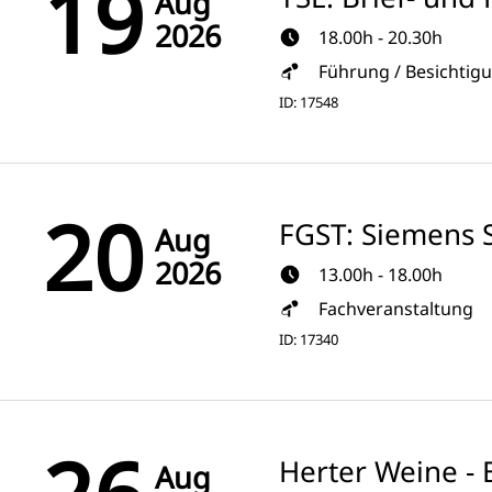
19
Aug
2026
18.00h - 20.30h
Führung / Besichtig
ID: 17548
20
FGST: Siemens S
Aug
2026
13.00h - 18.00h
Fachveranstaltung
ID: 17340
Herter Weine - 
Aug