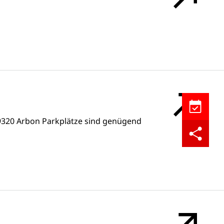
Kalendere
9320 Arbon Parkplätze sind genügend
Teilen