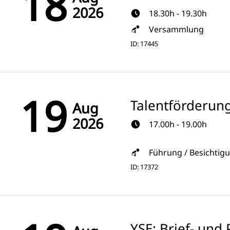
18
2026
18.30h - 19.30h
Versammlung
ID: 17445
19
Talentförderun
Aug
2026
17.00h - 19.00h
Führung / Besichtig
ID: 17372
YSE: Brief- un