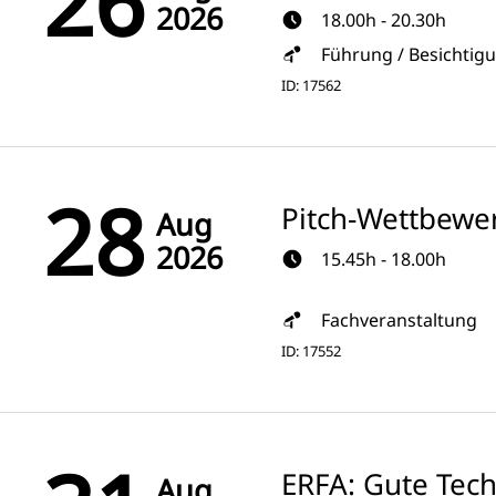
26
2026
18.00h - 20.30h
Führung / Besichtig
ID: 17562
28
Pitch-Wettbewe
Aug
2026
15.45h - 18.00h
Fachveranstaltung
ID: 17552
ERFA: Gute Tec
Aug