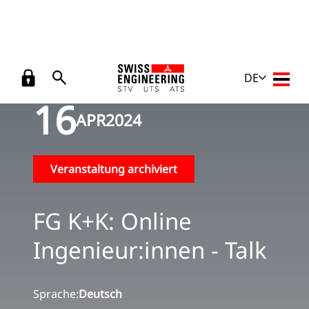
Zurück
Veranstaltungen
/
FG K+K: Online Ingenieur:innen - Talk
DE
Haupt
16
APR
2024
Veranstaltung archiviert
FG K+K: Online
Ingenieur:innen - Talk
Sprache:
Deutsch