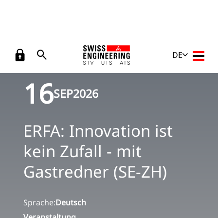
Veranstaltungen
/
ERFA: Innovation ist kein Zufall - mit
DE
Zurück
Haupt
Gastredner (SE-ZH)
16
SEP
2026
ERFA: Innovation ist
kein Zufall - mit
Gastredner (SE-ZH)
Sprache:
Deutsch
Veranstaltung