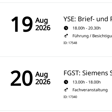
19
YSE: Brief- un
Aug
2026
18.00h - 20.30h
Führung / Besichtig
ID: 17548
20
FGST: Siemens S
Aug
2026
13.00h - 18.00h
Fachveranstaltung
ID: 17340