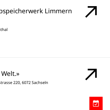
pspeicherwerk Limmern
thal
Welt.»
strasse 220, 6072 Sachseln
Kalendere