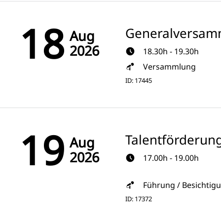
18
Generalversam
Aug
2026
18.30h - 19.30h
Versammlung
ID: 17445
19
Talentförderun
Aug
2026
17.00h - 19.00h
Führung / Besichtig
ID: 17372