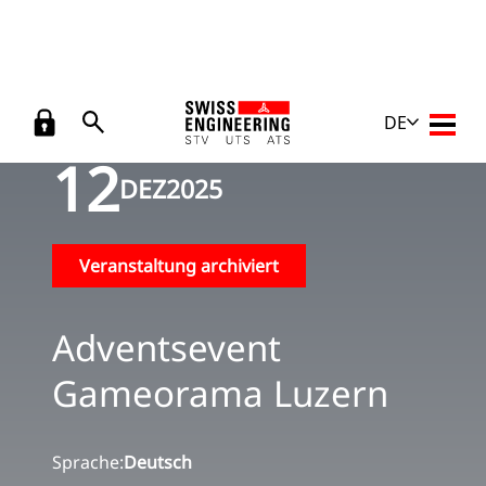
Zurück
Veranstaltungen
/
Adventsevent Gameorama Luzern
DE
Haupt
12
DEZ
2025
Veranstaltung archiviert
Adventsevent
Gameorama Luzern
Sprache:
Deutsch